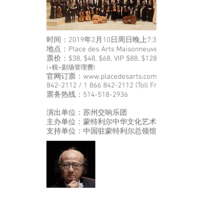
时间：2019年2月10日周日晚上7:30
地点：Place des Arts Maisonneuve 剧场
票价：$38, $48, $68, VIP $88, $128 含酒会
(+税+剧场管理费)
官网订票：
www.placedesarts.com
842-2112
/
1 866 842-2112
(Toll Free)
票务热线：514-518-2936
演出单位：苏州交响乐团
主办单位：蒙特利尔中华文化艺术基金会
支持单位：中国驻蒙特利尔总领馆