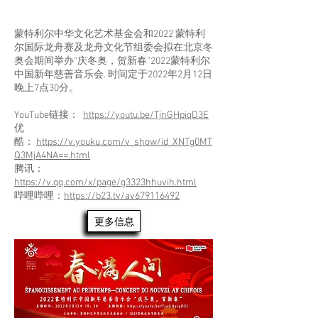
乐会
蒙特利尔中华文化艺术基金会和2022 蒙特利
尔国际龙舟赛及龙舟文化节组委会拟在北京冬
奥会期间举办“庆冬奥，贺新春”2022蒙特利尔
中国新年慈善音乐会. 时间定于2022年2月12日
晚上7点30分。
YouTube链接：
https://youtu.be/TjnGHpiqD3E
优
酷：
https://v.youku.com/v_show/id_XNTg0MT
Q3MjA4NA==.html
腾讯：
https://v.qq.com/x/page/g3323hhuvih.html
哔哩哔哩：
https://b23.tv/av679116492
更多信息