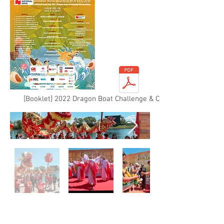
[Booklet] 2022 Dragon Boat Challenge & Cultural Festival PDF
2022蒙特利尔中国新年慈善音