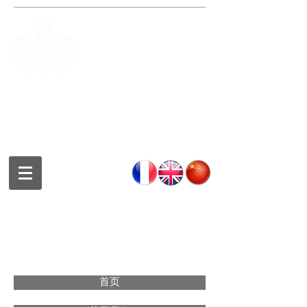
Fondation de la culture et des
arts chinois de Montréal
Montreal Chinese Culture and
Art Foundation
蒙特利尔中华文化艺术基金会
首页