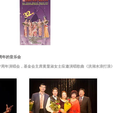
7周年的音乐会
举办7周年演唱会，基金会主席黄显淑女士应邀演唱歌曲《洪湖水浪打浪