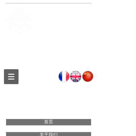
Fondation de la culture et des
arts chinois de Montréal
Montreal Chinese Culture and
Art Foundation
蒙特利尔中华文化艺术基金会
首页
关于我们