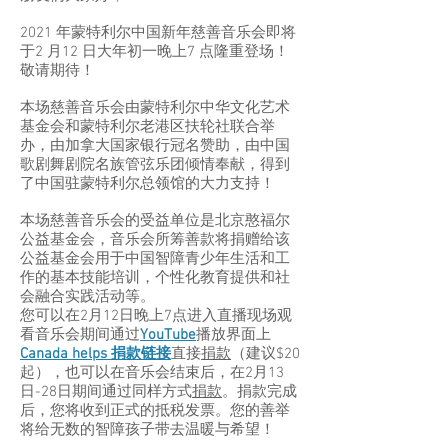
2021 年蒙特利尔中国新年慈善音乐会即将
于2 月12 日大年初一晚上7 点隆重登场！
敬请期待！
本场慈善音乐会由蒙特利尔中华文化艺术
基金会和蒙特利尔老港区扶轮社联合举
办，由加拿大国家银行冠名赞助，由中国
歌剧舞剧院名族管弦乐团倾情奉献，得到
了中国驻蒙特利尔总领馆的大力支持！
本场慈善音乐会的受益单位是北京憨福尔
公益基金会，音乐会所筹善款将捐赠给该
公益基金会用于中国智障青少年生活和工
作的基本技能培训，个性化教育提供和社
会融合实践活动等。
您可以在2月12日晚上7点进入直播现场观
看音乐会期间通过
YouTube
播放界面上
Canada helps 捐款链接
直接
捐款
（建议$20
起），也可以在音乐会结束后，在2月13
日-28日期间通过同样方式
捐款
。捐款完成
后，您将收到正式的抵税发票。您的善举
将给无数的智障孩子带去温暖与希望！